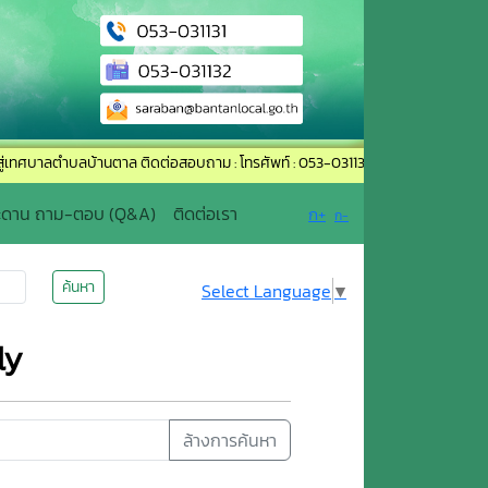
ตำบลบ้านตาล ติดต่อสอบถาม : โทรศัพท์ : 053-031131 อีเมล์ : saraban@bantanloca
ะดาน ถาม-ตอบ (Q&A)
ติดต่อเรา
ก+
ก-
ค้นหา
Select Language
▼
ly
ล้างการค้นหา