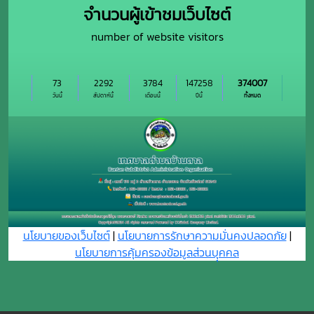
จำนวนผู้เข้าชมเว็บไซต์
number of website visitors
73
2292
3784
147258
374007
วันนี้
สัปดาห์นี้
เดือนนี้
ปีนี้
ทั้งหมด
นโยบายของเว็บไซต์
|
นโยบายการรักษาความมั่นคงปลอดภัย
|
นโยบายการคุ้มครองข้อมูลส่วนบุุคคล