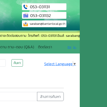
สอบถาม : โทรศัพท์ : 053-031131 อีเมล์ : saraban@bantanlocal.go.th
ะดาน ถาม-ตอบ (Q&A)
ติดต่อเรา
ก+
ก-
ค้นหา
Select Language
▼
ล้างการค้นหา