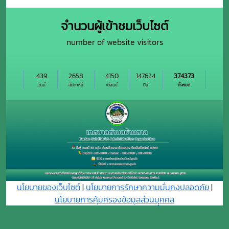
จำนวนผู้เข้าชมเว็บไซต์
number of website visitors
439
2658
4150
147624
374373
วันนี้
สัปดาห์นี้
เดือนนี้
ปีนี้
ทั้งหมด
นโยบายของเว็บไซต์
|
นโยบายการรักษาความมั่นคงปลอดภัย
|
นโยบายการคุ้มครองข้อมูลส่วนบุุคคล