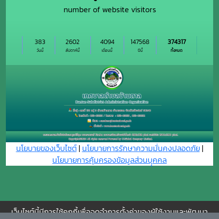
number of website visitors
383
2602
4094
147568
374317
วันนี้
สัปดาห์นี้
เดือนนี้
ปีนี้
ทั้งหมด
นโยบายของเว็บไซต์
|
นโยบายการรักษาความมั่นคงปลอดภัย
|
นโยบายการคุ้มครองข้อมูลส่วนบุุคคล
เว็บไซต์นี้มีการใช้คุกกี้เพื่อจดจำการตั้งค่าของผู้ใช้งานและพัฒนา