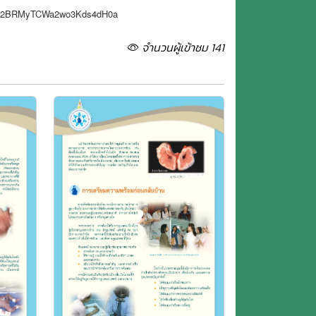
d8p-blW2BRMyTCWa2wo3Kds4dH0a
จำนวนผู้เข้าชม 141