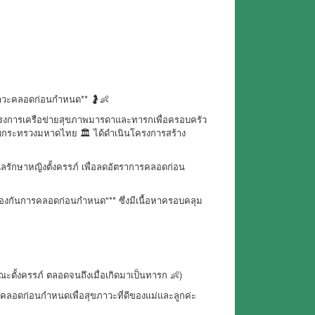
ลดภาวะคลอดก่อนกำหนด** 🤰👶
การเครือข่ายสุขภาพมารดาและทารกเพื่อครอบครัว
บกระทรวงมหาดไทย 🏛️ ได้ดำเนินโครงการสร้าง
ลรักษาหญิงตั้งครรภ์ เพื่อลดอัตราการคลอดก่อน
ป้องกันการคลอดก่อนกำหนด"** ซึ่งมีเนื้อหาครอบคลุม
ณะตั้งครรภ์ ตลอดจนถึงเมื่อเกิดมาเป็นทารก 👶)
การคลอดก่อนกำหนดเพื่อสุขภาวะที่ดีของแม่และลูกค่ะ