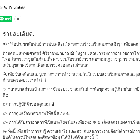
25 พ.ค. 2569
รายละเอียด:
📢 **สื่อประชาสัมพันธ์การขับเคลื่อนโครงการสร้างเสริมสุขภาพเชิงรุก เพื่อ
ด้วยคณะแพทยศาสตร์ ศิริราชพยาบาล 🏥 ในฐานะคณะกรรมการอำนวยการโครง
ไทย ในพระราชูปถัมภ์สมเด็จพระบรมโอรสาธิราชฯ สยามมกุฎราชกุมาร ร่วมกั
เสริมสุขภาพเชิงรุก เพื่อลดภาวะคลอดก่อนกำหนด
🔍 เพื่อขับเคลื่อนและบูรณาการการทำงานร่วมกันในระบบส่งเสริมสุขภาพและดูแ
กำหนดของประเทศ 🇹🇭
✨ **เทศบาลตำบลบ้านตาล** จึงขอประชาสัมพันธ์ **"สื่อชุดความรู้เกี่ยวกับการ
ถึง:
👉 การปฏิบัติตัวของคุณแม่ 🤰
👉 การดูแลรักษาสุขภาพให้แข็งแรง 💪
👉 การได้รับสารอาหารที่เป็นประโยชน์และเพียงพอ 🥦🥛 (ตั้งแต่ก่อนตั้งครรภ์ ข
🎯 ทั้งนี้ เพื่อสร้างการรับรู้ ความเข้าใจ และช่วยกันลดภาวะรวมถึงอุบัติการณ์
ยินดีให้ดาวน์โหลดและศึกษาข้อมูลได้ที่ลิงก์ด้านล่างนี้ 👇