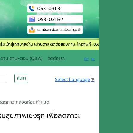
ทศบาลตำบลบ้านตาล ติดต่อสอบถาม : โทรศัพท์ : 053-031131 อีเมล์ : saraban@banta
ะดาน ถาม-ตอบ (Q&A)
ติดต่อเรา
ก+
ก-
ค้นหา
Select Language
▼
เพื่อลดภาวะคลอดก่อนกำหนด
ิมสุขภาพเชิงรุก เพื่อลดภาวะ